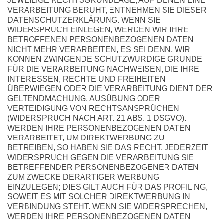
JEWEILIGE RECHTSGRUNDLAGE, AUF DENEN EINE
VERARBEITUNG BERUHT, ENTNEHMEN SIE DIESER
DATENSCHUTZERKLÄRUNG. WENN SIE
WIDERSPRUCH EINLEGEN, WERDEN WIR IHRE
BETROFFENEN PERSONENBEZOGENEN DATEN
NICHT MEHR VERARBEITEN, ES SEI DENN, WIR
KÖNNEN ZWINGENDE SCHUTZWÜRDIGE GRÜNDE
FÜR DIE VERARBEITUNG NACHWEISEN, DIE IHRE
INTERESSEN, RECHTE UND FREIHEITEN
ÜBERWIEGEN ODER DIE VERARBEITUNG DIENT DER
GELTENDMACHUNG, AUSÜBUNG ODER
VERTEIDIGUNG VON RECHTSANSPRÜCHEN
(WIDERSPRUCH NACH ART. 21 ABS. 1 DSGVO).
WERDEN IHRE PERSONENBEZOGENEN DATEN
VERARBEITET, UM DIREKTWERBUNG ZU
BETREIBEN, SO HABEN SIE DAS RECHT, JEDERZEIT
WIDERSPRUCH GEGEN DIE VERARBEITUNG SIE
BETREFFENDER PERSONENBEZOGENER DATEN
ZUM ZWECKE DERARTIGER WERBUNG
EINZULEGEN; DIES GILT AUCH FÜR DAS PROFILING,
SOWEIT ES MIT SOLCHER DIREKTWERBUNG IN
VERBINDUNG STEHT. WENN SIE WIDERSPRECHEN,
WERDEN IHRE PERSONENBEZOGENEN DATEN